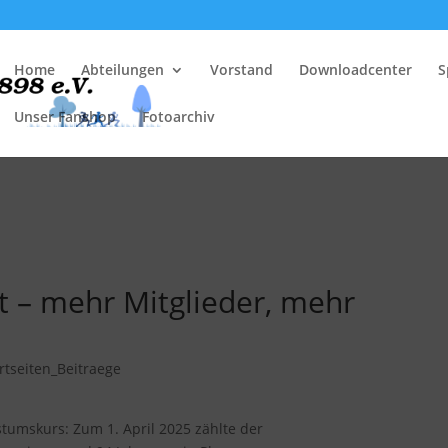
Home
Abteilungen
Vorstand
Downloadcenter
S
Unser Fanshop
Fotoarchiv
 – mehr Mitglieder, mehr
rtseiten_Beitraege
stumskurs: Zum 1. April 2025 zählte der