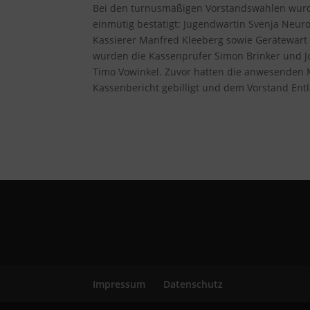
Bei den turnusmäßigen Vorstandswahlen wurd
einmütig bestätigt: Jugendwartin Svenja Neurot
Kassierer Manfred Kleeberg sowie Gerätewart 
wurden die Kassenprüfer Simon Brinker und J
Timo Vowinkel. Zuvor hatten die anwesenden M
Kassenbericht gebilligt und dem Vorstand Entla
Impressum
Datenschutz