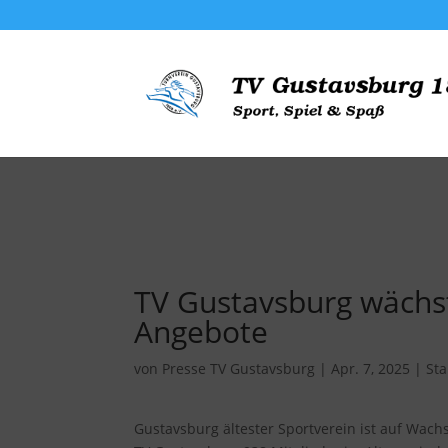
TV Gustavsburg wächst
Angebote
von
Presse TV Gustavsburg
|
Apr. 7, 2025
|
Sta
Gustavsburg ältester Sportverein ist auf Wach