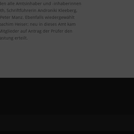
en alle Amtsinhaber und -inhaberinnen
h, Schriftführerin Androniki Kleeberg,
Peter Manz. Ebenfalls wiedergewählt
oachim Heiser; neu in dieses Amt kam
itglieder auf Antrag der Prüfer den
stung erteilt.