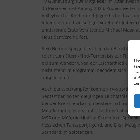
TV Gustavsburg 938 Mitglieder im Alter zwisch
35 Personen seit Anfang 2023. Zudem weiten
Volleyball für Kinder und Jugendliche das spor
lebendiger und vielseitiger Verein für Jederman
amtierende Erste Vorsitzende Michael Maag 
Haus der Vereine fest.
Sein Befund spiegelte sich in den Berichten d
reicht vom Eltern-Kind-Turnen bis zur Fitness
Um 
bis zum Wandern, von der Leichtathletik bis zu
Ger
nicht mehr im Programm, nachdem sich die ac
Tec
aufgelöst hat.
auf
zur
Auch bei Wettkämpfen konnten TV-Sportlerinne
September holten die jungen Leichtathletinnen
bei der Kreismehrkampfmeisterschaft und eine
Mehrkampfmeisterschaft. Die Faustballer wur
M55 und M60, die HipHop-Formation „Sprinkle
hessischen Tanzsportjugend, und Elisa Maag 
Standard im Solotanzen.