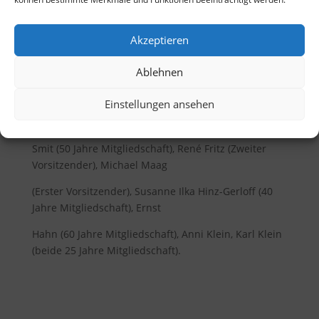
Akzeptieren
(v.l.): Anneliese Scheinhütte, Bernhard Volkmann
Ablehnen
(beide erhielten die Silberne
Einstellungen ansehen
Verdienstnadel für ihr langjähriges ehrenamtliches
Engagement im Verein), Helga
Smit (50 Jahre Mitgliedschaft), René Fritz (Zweiter
Vorsitzender), Michael Maag
(Erster Vorsitzender), Susanne Ilka Hinz-Gerloff (40
Jahre Mitgliedschaft), Ernst
Hahn (60 Jahre Mitgliedschaft), Anni Klein, Karl Klein
(beide 25 Jahre Mitgliedschaft).