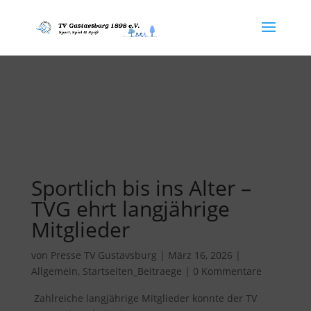
Sportlich bis ins Alter –
TVG ehrt langjährige
Mitglieder
von
Presse TV Gustavsburg
|
März 16, 2026
|
Allgemein
,
Startseiten_Beitraege
|
0 Kommentare
Zahlreiche langjährige Mitglieder konnte der TV